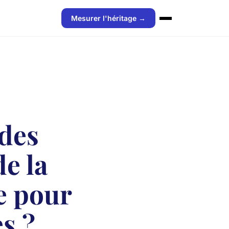
Mesurer l'héritage →
des
e la
le pour
es ?