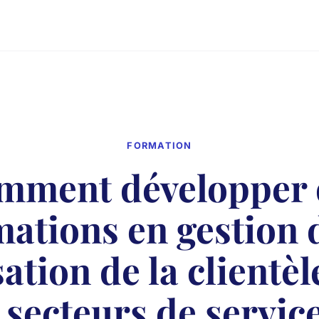
FORMATION
mment développer 
mations en gestion d
sation de la clientè
 secteurs de servic