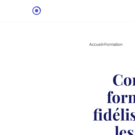
Accueil
›
Formation
Co
for
fidéli
les