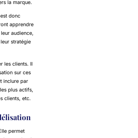
ers la marque.
l est donc
vront apprendre
 leur audience,
 leur stratégie
 les clients. Il
sation sur ces
t inclure par
s plus actifs,
 clients, etc.
délisation
 Elle permet