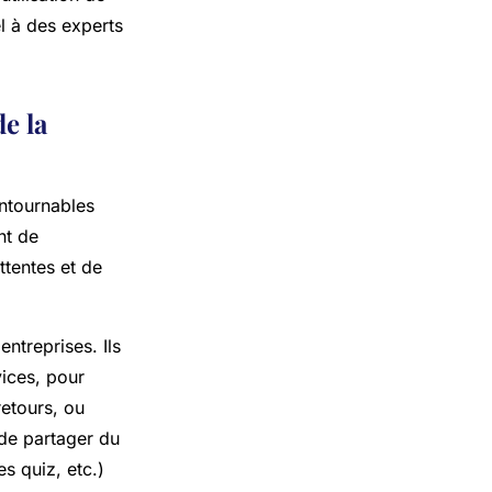
l à des experts
de la
ontournables
nt de
ttentes et de
ntreprises. Ils
vices, pour
retours, ou
 de partager du
s quiz, etc.)