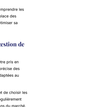
omprendre les
 place des
ptimiser sa
estion de
tre pris en
précise des
adaptées au
t de choisir les
égulièrement
ions du marché.